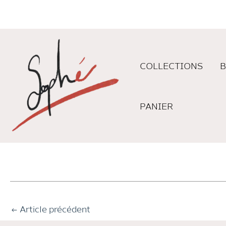
Aller
au
contenu
COLLECTIONS
B
PANIER
Post
←
Article précédent
navigation