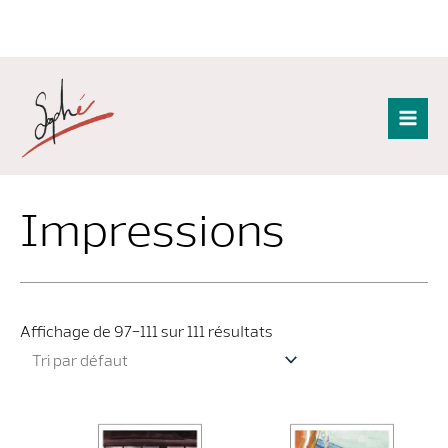
Aller
au
contenu
Mai
Men
Impressions
Affichage de 97–111 sur 111 résultats