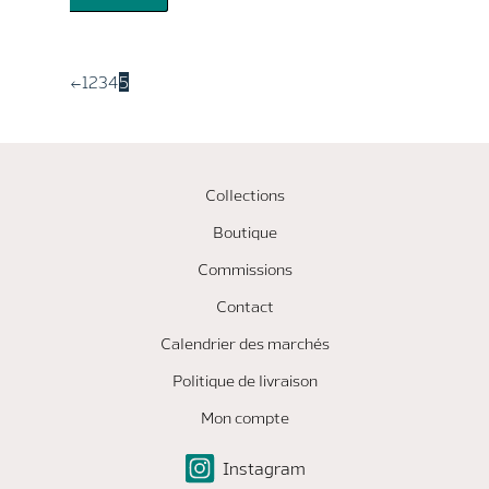
à
produit
35.00$
a
plusieurs
←
1
2
3
4
5
variations.
Les
options
peuvent
Collections
être
choisies
Boutique
sur
Commissions
la
page
Contact
du
Calendrier des marchés
produit
Politique de livraison
Mon compte
Instagram