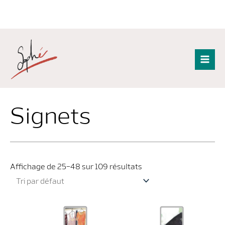
Aller
au
contenu
Mai
Men
Signets
Affichage de 25–48 sur 109 résultats