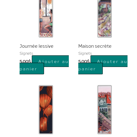
Journée lessive
Maison secrète
Signets
Signets
Ajouter au
Ajouter au
5.00
$
5.00
$
panier
panier