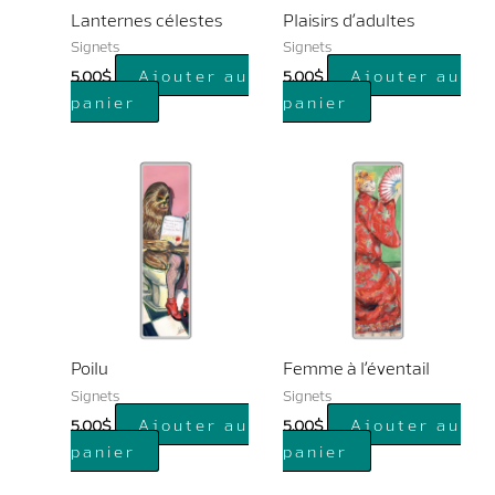
Lanternes célestes
Plaisirs d’adultes
Signets
Signets
Ajouter au
Ajouter au
5.00
$
5.00
$
panier
panier
Poilu
Femme à l’éventail
Signets
Signets
Ajouter au
Ajouter au
5.00
$
5.00
$
panier
panier