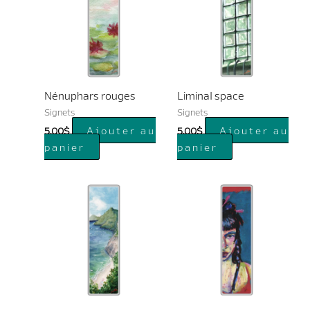
Nénuphars rouges
Liminal space
Signets
Signets
Ajouter au
Ajouter au
5.00
$
5.00
$
panier
panier