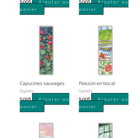
Ajouter au
Ajouter au
5.00
$
5.00
$
panier
panier
Capucines sauvages
Poisson en bocal
Signets
Signets
Ajouter au
Ajouter au
5.00
$
5.00
$
panier
panier