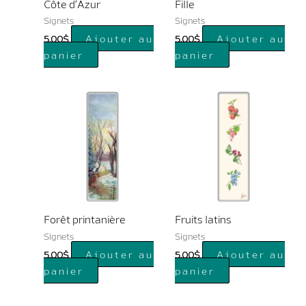
Côte d’Azur
Fille
Signets
Signets
Ajouter au
Ajouter au
5.00
$
5.00
$
panier
panier
Forêt printanière
Fruits latins
Signets
Signets
Ajouter au
Ajouter au
5.00
$
5.00
$
panier
panier