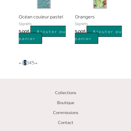
Océan couleur pastel
Orangers
Signets
Signets
Ajouter au
Ajouter au
5.00
$
5.00
$
panier
panier
←
1
2
3
4
5
→
Collections
Boutique
Commissions
Contact