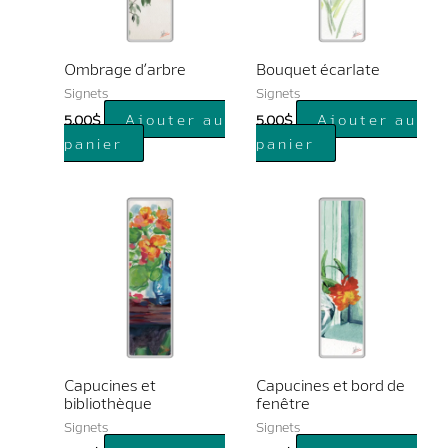
Ombrage d’arbre
Bouquet écarlate
Signets
Signets
Ajouter au
Ajouter au
5.00
$
5.00
$
panier
panier
Capucines et
Capucines et bord de
bibliothèque
fenêtre
Signets
Signets