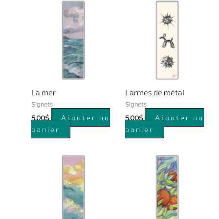
La mer
Larmes de métal
Signets
Signets
Ajouter au
Ajouter au
5.00
$
5.00
$
panier
panier