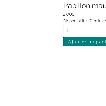
Papillon ma
2.00
$
Disponibilité :
7 en inv
quantité
de
Papillon
Ajouter au pan
mauve