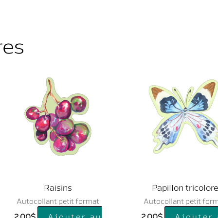
res
Raisins
Papillon tricolor
Autocollant petit format
Autocollant petit for
2.00
$
Ajouter au
2.00
$
Ajouter