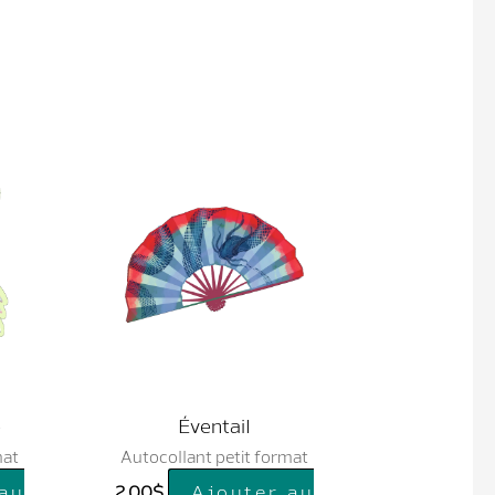
e
Éventail
mat
Autocollant petit format
 au
2.00
$
Ajouter au