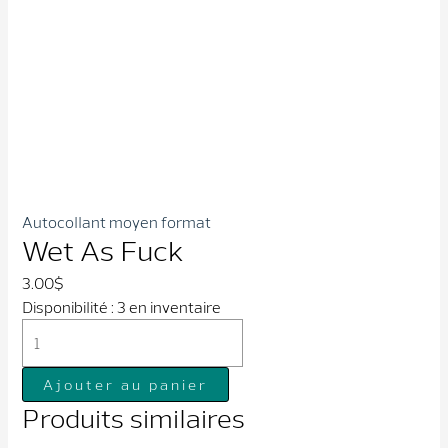
Autocollant moyen format
Wet As Fuck
3.00
$
Disponibilité :
3 en inventaire
quantité
de
Wet
Ajouter au panier
As
Produits similaires
Fuck