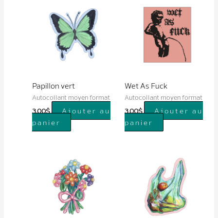
Papillon vert
Wet As Fuck
Autocollant moyen format
Autocollant moyen format
Ajouter au
Ajouter au
3.00
$
3.00
$
panier
panier