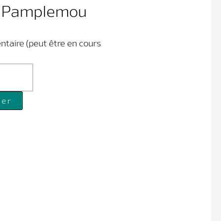
t Pamplemou
entaire (peut être en cours
ier