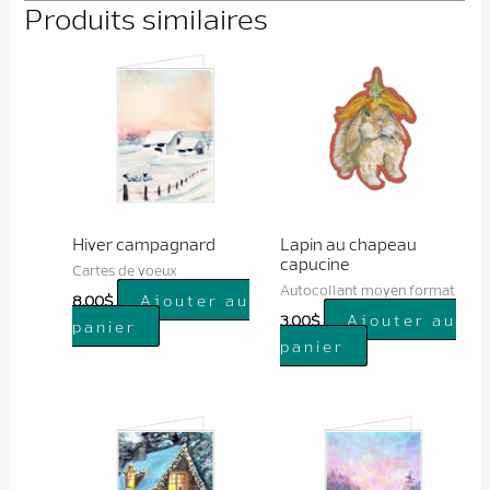
Produits similaires
Hiver campagnard
Lapin au chapeau
capucine
Cartes de voeux
Autocollant moyen format
Ajouter au
8.00
$
Ajouter au
3.00
$
panier
panier