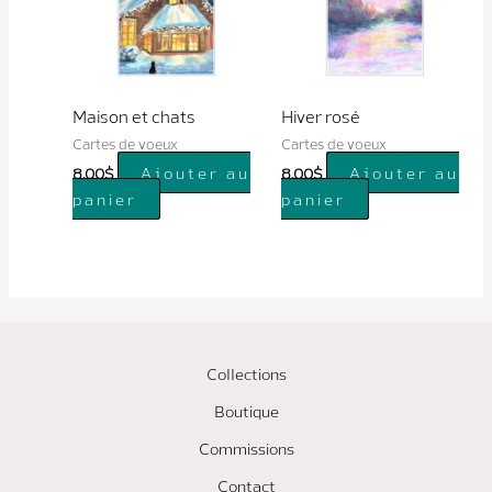
Maison et chats
Hiver rosé
Cartes de voeux
Cartes de voeux
Ajouter au
Ajouter au
8.00
$
8.00
$
panier
panier
Collections
Boutique
Commissions
Contact