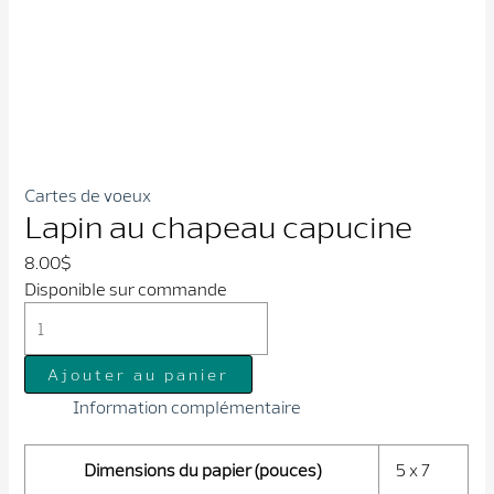
Cartes de voeux
Lapin au chapeau capucine
8.00
$
Disponible sur commande
quantité
de
Lapin
Ajouter au panier
au
Information complémentaire
chapeau
capucine
Dimensions du papier (pouces)
5 x 7