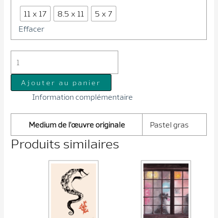
11 x 17
8.5 x 11
5 x 7
Effacer
quantité
de
Journée
Ajouter au panier
lessive
Information complémentaire
Medium de l'œuvre originale
Pastel gras
Produits similaires