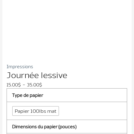
Impressions
Journée lessive
Plage
15.00
$
–
35.00
$
de
Type de papier
prix :
15.00$
Papier 100lbs mat
à
35.00$
Dimensions du papier (pouces)