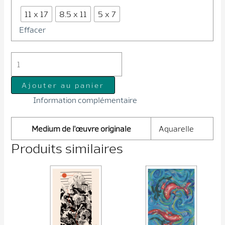
11 x 17
8.5 x 11
5 x 7
Effacer
quantité
de
L'Ours
Ajouter au panier
ou
Information complémentaire
l'Homme
Medium de l'œuvre originale
Aquarelle
Produits similaires