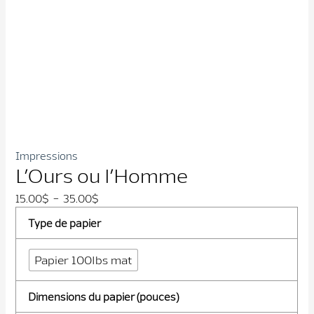
Impressions
L’Ours ou l’Homme
Plage
15.00
$
–
35.00
$
de
Type de papier
prix :
15.00$
Papier 100lbs mat
à
35.00$
Dimensions du papier (pouces)