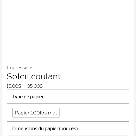
Impressions
Soleil coulant
Plage
15.00
$
–
35.00
$
de
Type de papier
prix :
15.00$
Papier 100lbs mat
à
35.00$
Dimensions du papier (pouces)