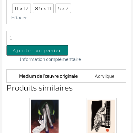
11 x 17
8.5 x 11
5 x 7
Effacer
quantité
de
Soleil
Ajouter au panier
coulant
Information complémentaire
Medium de l'œuvre originale
Acrylique
Produits similaires