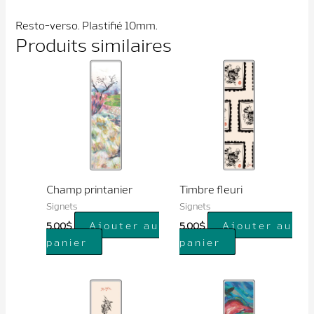
Resto-verso. Plastifié 10mm.
Produits similaires
Champ printanier
Timbre fleuri
Signets
Signets
Ajouter au
Ajouter au
5.00
$
5.00
$
panier
panier