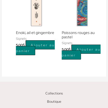
Enoki, ail et gingembre
Poissons rouges au
pastel
Signets
Signets
Ajouter au
5.00
$
Ajouter au
5.00
$
panier
panier
Collections
Boutique