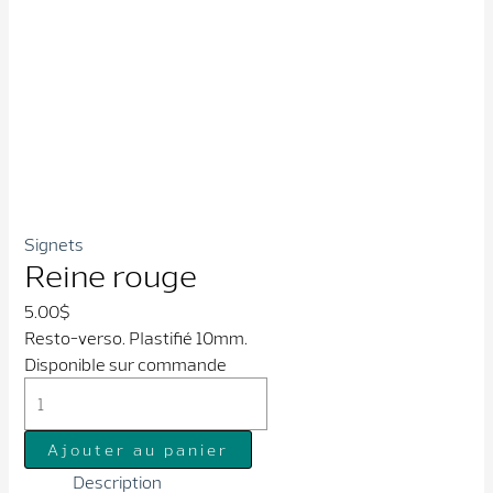
Signets
Reine rouge
5.00
$
Resto-verso. Plastifié 10mm.
Disponible sur commande
quantité
de
Reine
Ajouter au panier
rouge
Description