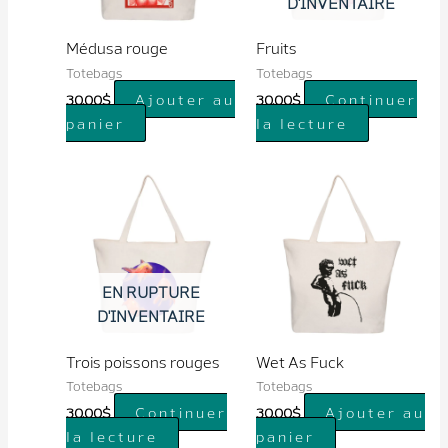
D'INVENTAIRE
Médusa rouge
Fruits
Totebags
Totebags
Ajouter au
Continuer
30.00
$
30.00
$
panier
la lecture
EN RUPTURE
D'INVENTAIRE
Trois poissons rouges
Wet As Fuck
Totebags
Totebags
Continuer
Ajouter au
30.00
$
30.00
$
la lecture
panier