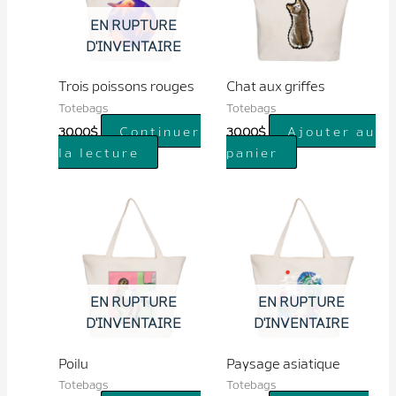
EN RUPTURE
D'INVENTAIRE
Trois poissons rouges
Chat aux griffes
Totebags
Totebags
Continuer
Ajouter au
30.00
$
30.00
$
la lecture
panier
EN RUPTURE
EN RUPTURE
D'INVENTAIRE
D'INVENTAIRE
Poilu
Paysage asiatique
Totebags
Totebags