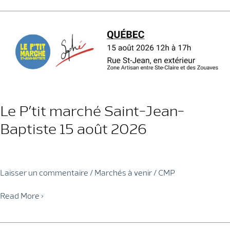
16
août
2026
Le P’tit marché Saint-Jean-
Baptiste 15 août 2026
Laisser un commentaire
/
Marchés à venir
/
CMP
Le
Read More »
P’tit
marché