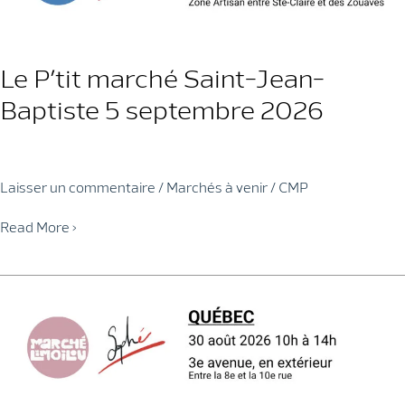
Le P’tit marché Saint-Jean-
Baptiste 5 septembre 2026
Laisser un commentaire
/
Marchés à venir
/
CMP
Le
Read More »
P’tit
marché
Saint-
Jean-
Baptiste
5
septembre
2026