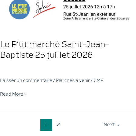
Baptiste
1
août
2026
Le P’tit marché Saint-Jean-
Baptiste 25 juillet 2026
Laisser un commentaire
/
Marchés à venir
/
CMP
Le
Read More »
P’tit
marché
Saint-
Post
Jean-
1
2
Next
→
pagination
Baptiste