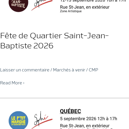
Fête de Quartier Saint-Jean-
Baptiste 2026
Laisser un commentaire
/
Marchés à venir
/
CMP
Fête
Read More »
de
Quartier
Saint-
Jean-
Baptiste
2026