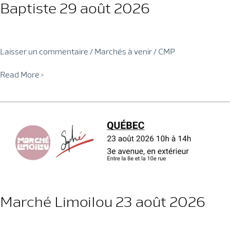
Baptiste 29 août 2026
Laisser un commentaire
/
Marchés à venir
/
CMP
Le
Read More »
P’tit
marché
Saint-
Jean-
Baptiste
29
août
2026
Marché Limoilou 23 août 2026