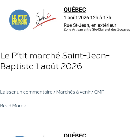
Saint-
Jean-
Baptiste
15
août
2026
Le P’tit marché Saint-Jean-
Baptiste 1 août 2026
Laisser un commentaire
/
Marchés à venir
/
CMP
Le
Read More »
P’tit
marché
Saint-
Jean-