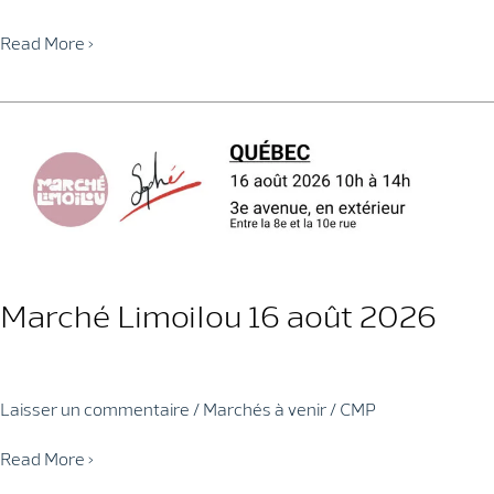
Le
Read More »
P’tit
marché
Saint-
Jean-
Baptiste
22
août
2026
Marché Limoilou 16 août 2026
Laisser un commentaire
/
Marchés à venir
/
CMP
Marché
Read More »
Limoilou