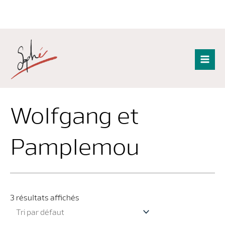
Aller
au
contenu
Mai
Men
Wolfgang et
Pamplemou
3 résultats affichés