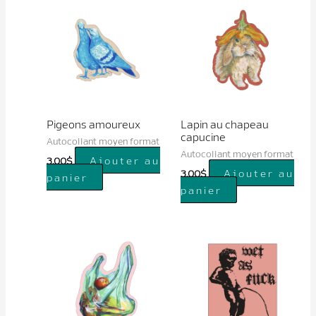
Pigeons amoureux
Lapin au chapeau
capucine
Autocollant moyen format
Autocollant moyen format
Ajouter au
3.00
$
Ajouter au
3.00
$
panier
panier