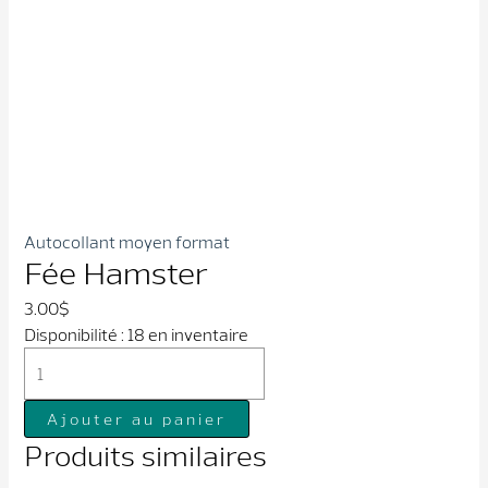
Autocollant moyen format
Fée Hamster
3.00
$
Disponibilité :
18 en inventaire
quantité
de
Fée
Ajouter au panier
Hamster
Produits similaires